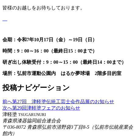
皆様のお越しをお待ちしております。
会期：
令和7年10月17日（金）～19日（日）
時間：9：00～16：00（最終日15：00まで）
研ぎ出し体験受付：9：00～15：00（最終日14：00まで）
場所：弘前市運動公園内 はるか夢球場 2階多目的室
投稿ナビゲーション
前へ
第27回 津軽塗伝統工芸士会作品展のお知らせ
次へ
第29回津軽塗フェアのお知らせ
津軽塗
TSUGARUNURI
青森県漆器協同組合連合会
〒036-8072 青森県弘前市清野袋3丁目8-5（弘前市伝統産業会
館内）