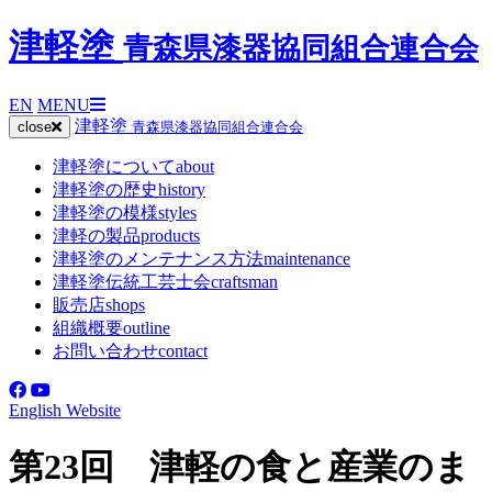
津軽塗
青森県漆器協同組合連合会
EN
MENU
津軽塗
close
青森県漆器協同組合連合会
津軽塗について
about
津軽塗の歴史
history
津軽塗の模様
styles
津軽の製品
products
津軽塗のメンテナンス方法
maintenance
津軽塗伝統工芸士会
craftsman
販売店
shops
組織概要
outline
お問い合わせ
contact
English Website
第23回 津軽の食と産業のま