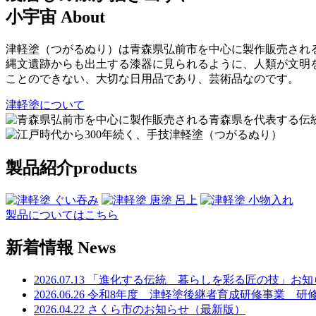
小宇宙
About
津軽塗（つがるぬり）は青森県弘前市を中心に製作販売され
縄文遺跡からも出土する漆器に見られるように、人類が文明を築いて以来、
ことのできない、大切な日用品であり、芸術品なのです。
津軽塗について
製品紹介
products
製品についてはこちら
新着情報
News
2026.07.13
「進化する伝統 暮らしを彩る匠の技」お知
2026.06.26
令和8年度 津軽塗後継者育成研修事業 研
2026.04.22
さくら市のお知らせ（最新版）