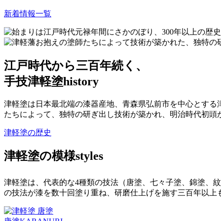
新着情報一覧
江戸時代から三百年続く、
手技津軽塗
history
津軽塗は日本最北端の漆器産地、青森県弘前市を中心とする津
たちによって、独特の研ぎ出し技術が築かれ、明治時代初頭
津軽塗の歴史
津軽塗の模様
styles
津軽塗は、代表的な4種類の技法（唐塗、七々子塗、錦塗、
の技法が漆を数十回塗り重ね、研磨仕上げを施す三百年以上