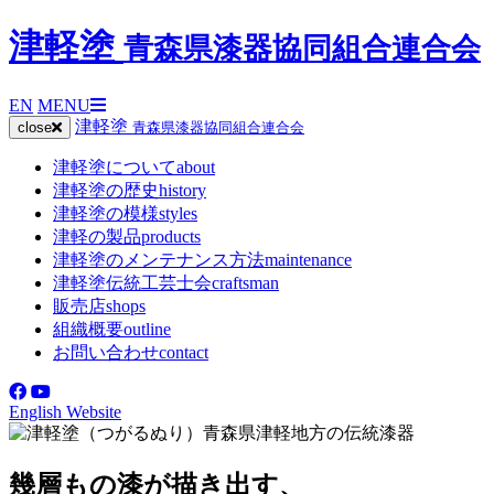
津軽塗
青森県漆器協同組合連合会
EN
MENU
津軽塗
close
青森県漆器協同組合連合会
津軽塗について
about
津軽塗の歴史
history
津軽塗の模様
styles
津軽の製品
products
津軽塗のメンテナンス方法
maintenance
津軽塗伝統工芸士会
craftsman
販売店
shops
組織概要
outline
お問い合わせ
contact
English Website
幾層もの漆が描き出す、