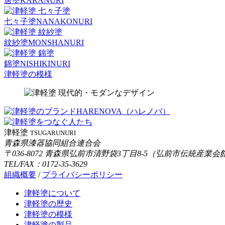
唐塗
KARANURI
七々子塗
NANAKONURI
紋紗塗
MONSHANURI
錦塗
NISHIKINURI
津軽塗の模様
津軽塗
TSUGARUNURI
青森県漆器協同組合連合会
〒036-8072 青森県弘前市清野袋3丁目8-5（弘前市伝統産業会
TEL/FAX：0172-35-3629
組織概要
/
プライバシーポリシー
津軽塗について
津軽塗の歴史
津軽塗の模様
津軽塗の製品