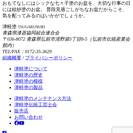
おもてなしにはシックな七々子塗のお盆を、大切な行事の日
には紋紗塗のお盆。 普段見過ごしがちなお盆だからこそ、
気を配ってみるのはいかがでしょうか。
津軽塗
TSUGARUNURI
青森県漆器協同組合連合会
〒036-8072 青森県弘前市清野袋3丁目8-5（弘前市伝統産業会
館内）
TEL/FAX：0172-35-3629
組織概要
/
プライバシーポリシー
津軽塗について
津軽塗の歴史
津軽塗の模様
津軽塗の製品
津軽塗のメンテナンス方法
津軽塗伝統工芸士会
販売店
お問い合わせ