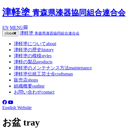
津軽塗
青森県漆器協同組合連合会
EN
MENU
津軽塗
close
青森県漆器協同組合連合会
津軽塗について
about
津軽塗の歴史
history
津軽塗の模様
styles
津軽の製品
products
津軽塗のメンテナンス方法
maintenance
津軽塗伝統工芸士会
craftsman
販売店
shops
組織概要
outline
お問い合わせ
contact
English Website
お盆
tray