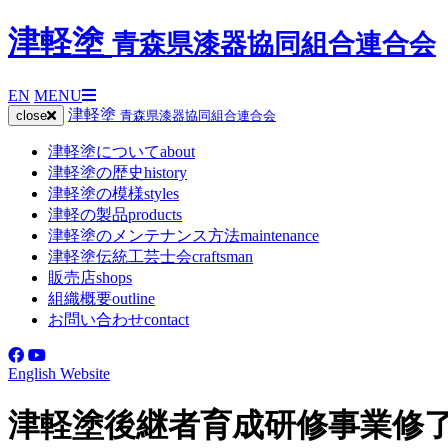
津軽塗
青森県漆器協同組合連合会
EN
MENU
津軽塗
close
青森県漆器協同組合連合会
津軽塗について
about
津軽塗の歴史
history
津軽塗の模様
styles
津軽の製品
products
津軽塗のメンテナンス方法
maintenance
津軽塗伝統工芸士会
craftsman
販売店
shops
組織概要
outline
お問い合わせ
contact
English Website
津軽塗後継者育成研修事業修